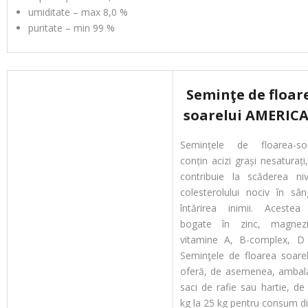
umiditate – max 8,0 %
puritate – min 99 %
Seminţe de floar
soarelui AMERIC
Semințele de floarea-soa
conțin acizi grași nesaturați
contribuie la scăderea nive
colesterolului nociv în sân
întărirea inimii. Acestea
bogate în zinc, magnez
vitamine A, B-complex, D 
Seminţele de floarea soarel
oferă, de asemenea, ambala
saci de rafie sau hartie, de
kg la 25 kg pentru consum di