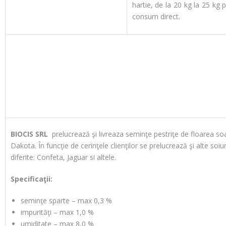
hartie, de la 20 kg la 25 kg 
consum direct.
BIOCIS SRL
prelucrează şi livreaza seminţe pestriţe de floarea soa
Dakota. În funcţie de cerinţele clienţilor se prelucrează şi alte soiur
diferite: Confeta, Jaguar si altele.
Specificaţii:
seminţe sparte – max 0,3 %
impurităţi – max 1,0 %
umiditate – max 8,0 %