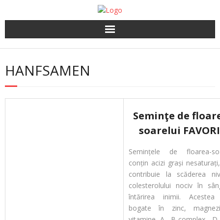
Home
HANFSAMEN
Sonnenblume Kern
Sonnenblumenkerne
Seminţe de floar
Produkte
soarelui FAVOR
Über uns
Semințele de floarea-soa
conțin acizi grași nesaturați
Kontakt
contribuie la scăderea nive
colesterolului nociv în sân
întărirea inimii. Acestea
bogate în zinc, magnez
vitamine A, B-complex, D 