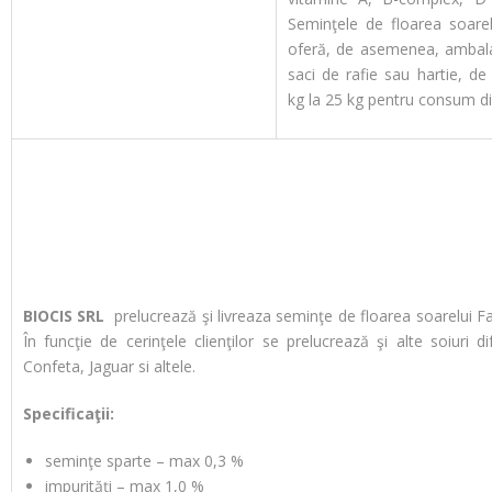
Seminţele de floarea soarel
oferă, de asemenea, ambala
saci de rafie sau hartie, de
kg la 25 kg pentru consum di
BIOCIS SRL
prelucrează şi livreaza seminţe de floarea soarelui Fa
În funcţie de cerinţele clienţilor se prelucrează şi alte soiuri dif
Confeta, Jaguar si altele.
Specificaţii:
seminţe sparte – max 0,3 %
impurităţi – max 1,0 %