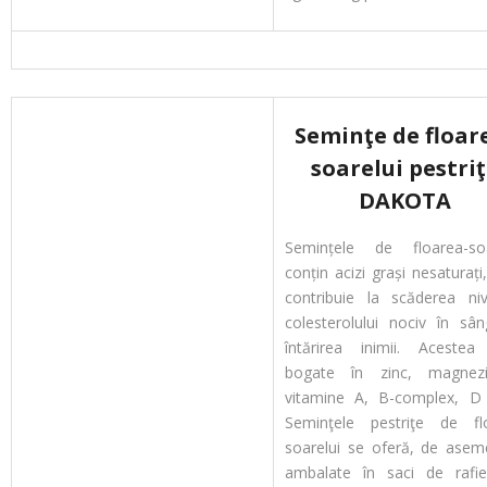
Seminţe de floar
soarelui pestri
DAKOTA
Semințele de floarea-soa
conțin acizi grași nesaturați
contribuie la scăderea nive
colesterolului nociv în sân
întărirea inimii. Acestea
bogate în zinc, magnez
vitamine A, B-complex, D 
Seminţele pestriţe de fl
soarelui se oferă, de asem
ambalate în saci de rafi